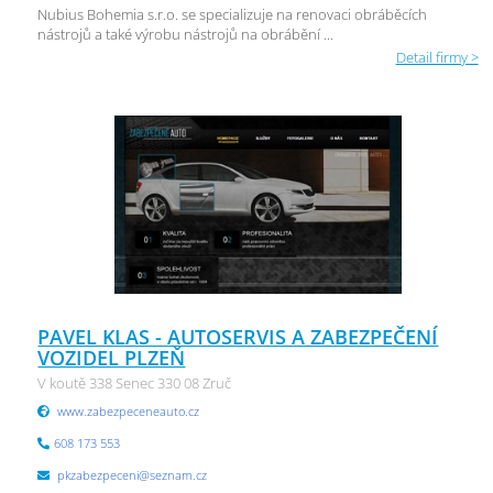
Nubius Bohemia s.r.o. se specializuje na renovaci obráběcích
nástrojů a také výrobu nástrojů na obrábění ...
Detail firmy >
PAVEL KLAS - AUTOSERVIS A ZABEZPEČENÍ
VOZIDEL PLZEŇ
V koutě 338 Senec 330 08 Zruč
www.zabezpeceneauto.cz
608 173 553
pkzabezpeceni@seznam.cz