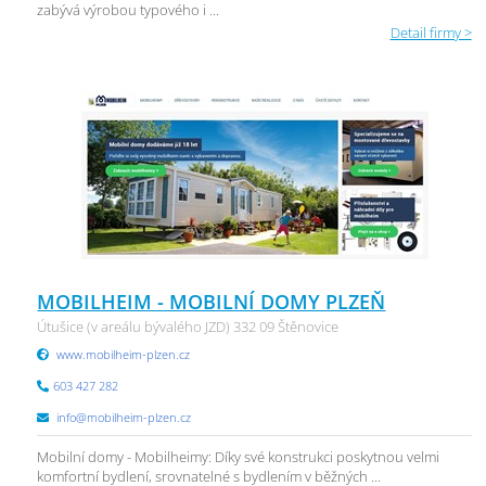
zabývá výrobou typového i ...
Detail firmy >
MOBILHEIM - MOBILNÍ DOMY PLZEŇ
Útušice (v areálu bývalého JZD) 332 09 Štěnovice
www.mobilheim-plzen.cz
603 427 282
info@mobilheim-plzen.cz
Mobilní domy - Mobilheimy: Díky své konstrukci poskytnou velmi
komfortní bydlení, srovnatelné s bydlením v běžných ...