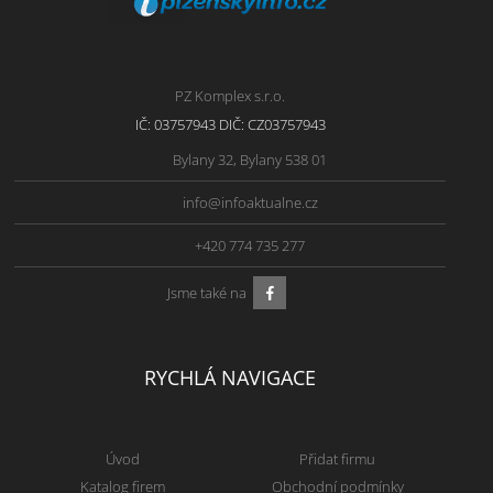
PZ Komplex s.r.o.
IČ: 03757943 DIČ: CZ03757943
Bylany 32, Bylany 538 01
info@infoaktualne.cz
+420 774 735 277
Jsme také na
RYCHLÁ NAVIGACE
Úvod
Přidat firmu
Katalog firem
Obchodní podmínky