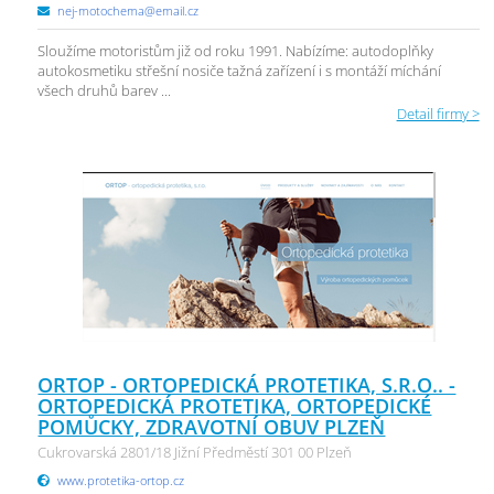
nej-motochema@email.cz
Sloužíme motoristům již od roku 1991. Nabízíme: autodoplňky
autokosmetiku střešní nosiče tažná zařízení i s montáží míchání
všech druhů barev ...
Detail firmy >
ORTOP - ORTOPEDICKÁ PROTETIKA, S.R.O.. -
ORTOPEDICKÁ PROTETIKA, ORTOPEDICKÉ
POMŮCKY, ZDRAVOTNÍ OBUV PLZEŇ
Cukrovarská 2801/18 Jižní Předměstí 301 00 Plzeň
www.protetika-ortop.cz