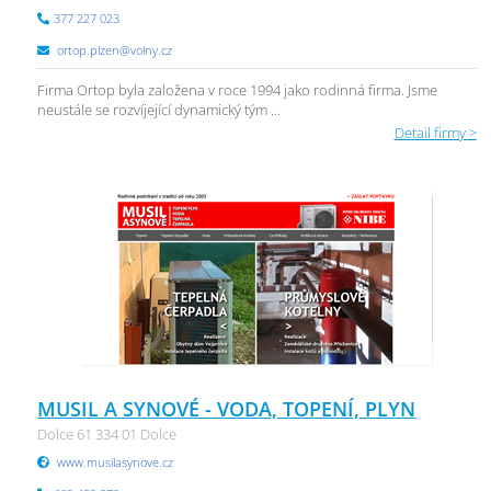
377 227 023
ortop.plzen@volny.cz
Firma Ortop byla založena v roce 1994 jako rodinná firma. Jsme
neustále se rozvíjející dynamický tým ...
Detail firmy >
MUSIL A SYNOVÉ - VODA, TOPENÍ, PLYN
Dolce 61 334 01 Dolce
www.musilasynove.cz