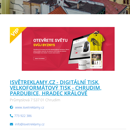
ISVĚTREKLAMY.CZ - DIGITÁLNÍ TISK,
VELKOFORMÁTOVÝ TISK - CHRUDIM,
PARDUBICE, HRADEC KRÁLOVÉ
Průmyslová 7 537 01 Chrudim
www.isvetreklamy.cz
773 922 386
info@isvetreklamy.cz