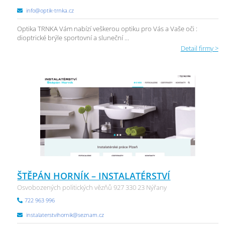
info@optik-trnka.cz
Optika TRNKA Vám nabízí veškerou optiku pro Vás a Vaše oči :
dioptrické brýle sportovní a sluneční ...
Detail firmy >
ŠTĚPÁN HORNÍK – INSTALATÉRSTVÍ
Osvobozených politických vězňů 927 330 23 Nýřany
722 963 996
instalaterstvihornik@seznam.cz