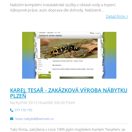
Nabízím kompletní instalatérské služby v oblasti vody a topení.
Výkopové práce, auto doprava dle dohody. Nabízené ...
Detail firmy >
KAREL TESAŘ - ZAKÁZKOVÁ VÝROBA NÁBYTKU
PLZEŇ
Na Rychtě 33/12 Hradiště 326 00 Plzeň
777 170 770
tesar.nabytek@seznam.cz
Tato firma, založená v roce 1995 jejím majitelem Karlem Tesařem, se