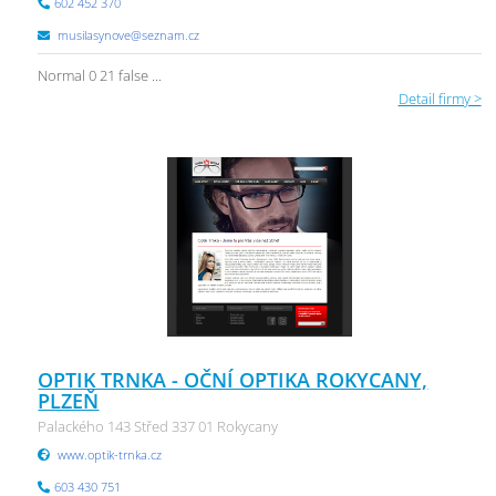
602 452 370
musilasynove@seznam.cz
Normal 0 21 false ...
Detail firmy >
OPTIK TRNKA - OČNÍ OPTIKA ROKYCANY,
PLZEŇ
Palackého 143 Střed 337 01 Rokycany
www.optik-trnka.cz
603 430 751