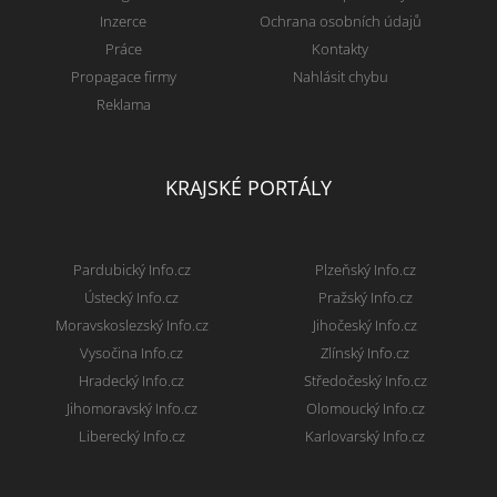
Inzerce
Ochrana osobních údajů
Práce
Kontakty
Propagace firmy
Nahlásit chybu
Reklama
KRAJSKÉ PORTÁLY
Pardubický Info.cz
Plzeňský Info.cz
Ústecký Info.cz
Pražský Info.cz
Moravskoslezský Info.cz
Jihočeský Info.cz
Vysočina Info.cz
Zlínský Info.cz
Hradecký Info.cz
Středočeský Info.cz
Jihomoravský Info.cz
Olomoucký Info.cz
Liberecký Info.cz
Karlovarský Info.cz