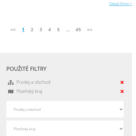
Detail firmy >
<<
1
2
3
4
5
...
45
>>
POUŽITÉ FILTRY
Prodej a obchod
Plzeňský kraj