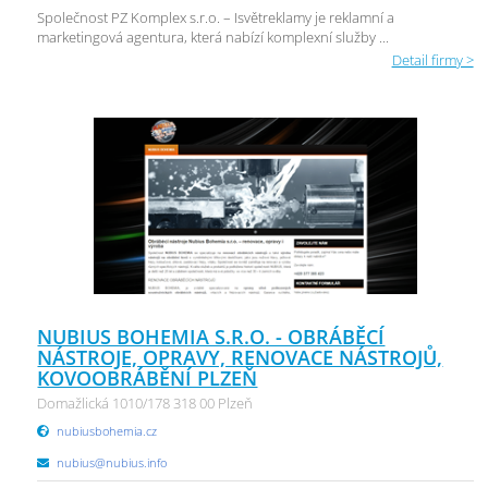
Společnost PZ Komplex s.r.o. – Isvětreklamy je reklamní a
marketingová agentura, která nabízí komplexní služby ...
Detail firmy >
NUBIUS BOHEMIA S.R.O. - OBRÁBĚCÍ
NÁSTROJE, OPRAVY, RENOVACE NÁSTROJŮ,
KOVOOBRÁBĚNÍ PLZEŇ
Domažlická 1010/178 318 00 Plzeň
nubiusbohemia.cz
nubius@nubius.info