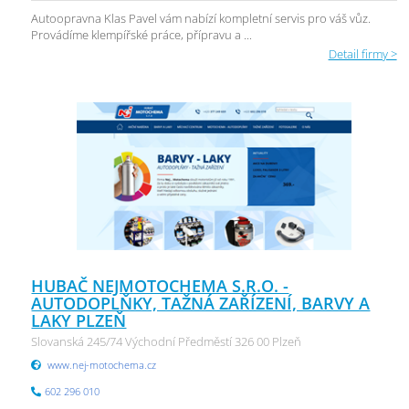
Autoopravna Klas Pavel vám nabízí kompletní servis pro váš vůz.
Provádíme klempířské práce, přípravu a ...
Detail firmy >
HUBAČ NEJMOTOCHEMA S.R.O. -
AUTODOPLŇKY, TAŽNÁ ZAŘÍZENÍ, BARVY A
LAKY PLZEŇ
Slovanská 245/74 Východní Předměstí 326 00 Plzeň
www.nej-motochema.cz
602 296 010