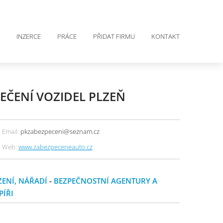
INZERCE
PRÁCE
PŘIDAT FIRMU
KONTAKT
PEČENÍ VOZIDEL PLZEŇ
Email:
pkzabezpeceni@seznam.cz
Web:
www.zabezpeceneauto.cz
ZENÍ, NÁŘADÍ
-
BEZPEČNOSTNÍ AGENTURY A
ÍŘI