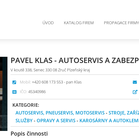
ÚVOD
KATALOG FIREM
PROPAGACE FIRMY
PAVEL KLAS - AUTOSERVIS A ZABEZ
V koutě 338, Senec 330 08 Zruč Plzeňský kraj
Mobil:
+420 608 173 553 - pan Klas
IČO:
45340986
KATEGORIE:
AUTOSERVIS, PNEUSERVIS, MOTOSERVIS
-
STROJE, ZAŘÍ
SLUŽBY
-
OPRAVY A SERVIS
-
KAROSÁRNY A AUTOKLEMP
Popis činnosti