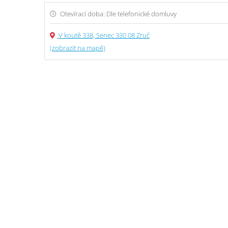
Otevírací doba: Dle telefonické domluvy
V koutě 338, Senec 330 08 Zruč
(zobrazit na mapě)