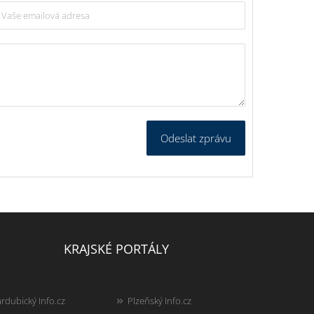
Odeslat zprávu
KRAJSKÉ PORTÁLY
rdubický Info.cz
Plzeňský Info.cz