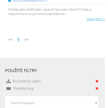
helca.pucelikova@seznam.cz
Potřebujete ošetřit pleť, nabarvit řasy nebo obočí? Chcete si
odpočinout a na pár minut zapomenout ...
Detail firmy >
<<
1
>>
POUŽITÉ FILTRY
Kosmetický salon
Plzeňský kraj