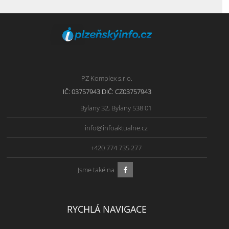
PZ Komplex s.r.o.
IČ: 03757943 DIČ: CZ03757943
Bylany 32, Bylany 538 01
info@infoaktualne.cz
+420 774 735 277
Jsme také na
RYCHLÁ NAVIGACE