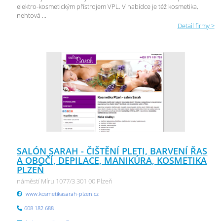
elektro-kosmetickým přístrojem VPL. V nabídce je též kosmetika,
nehtová ...
Detail firmy >
SALÓN SARAH - ČIŠTĚNÍ PLETI, BARVENÍ ŘAS
A OBOČÍ, DEPILACE, MANIKÚRA, KOSMETIKA
PLZEŇ
náměstí Míru 1077/3 301 00 Plzeň
www.kosmetikasarah-plzen.cz
608 182 688