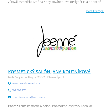
Zíkovákosmetička Kteřina Kobylkovánehtová designérka a odborné
...
Detail firmy >
KOSMETICKÝ SALÓN JANA KOUTNÍKOVÁ
třída Vojtěcha Rojíka 236/24 Plzeň-Újezd
www.laser-kosmetika.cz
604 303 976
koutnikova.jana@centrum.cz
Provozujeme kosmetický salon. Provádíme laserovou depilaci