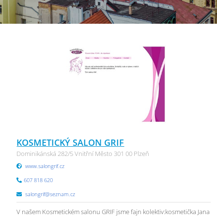
KOSMETICKÝ SALON GRIF
Dominikánská 282/5 Vnitřní Město 301 00 Plzeň
www.salongrif.cz
607 818 620
salongrif@seznam.cz
V našem Kosmetickém salonu GRIF jsme fajn kolektiv:kosmetička Jana