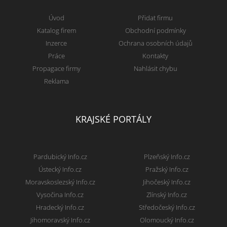
Úvod
Přidat firmu
Katalog firem
Obchodní podmínky
Inzerce
Ochrana osobních údajů
Práce
Kontakty
Propagace firmy
Nahlásit chybu
Reklama
KRAJSKÉ PORTÁLY
Pardubický Info.cz
Plzeňský Info.cz
Ústecký Info.cz
Pražský Info.cz
Moravskoslezský Info.cz
Jihočeský Info.cz
Vysočina Info.cz
Zlínský Info.cz
Hradecký Info.cz
Středočeský Info.cz
Jihomoravský Info.cz
Olomoucký Info.cz