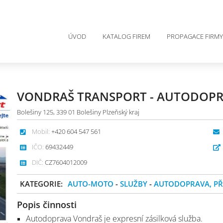
ÚVOD
KATALOG FIREM
PROPAGACE FIRMY
VONDRAŠ TRANSPORT - AUTODOPR
Bolešiny 125, 339 01 Bolešiny Plzeňský kraj
Mobil:
+420 604 547 561
IČO:
69432449
DIČ:
CZ7604012009
KATEGORIE:
AUTO-MOTO
-
SLUŽBY
-
AUTODOPRAVA, P
Popis činnosti
Autodoprava Vondraš je expresní zásilková služba.