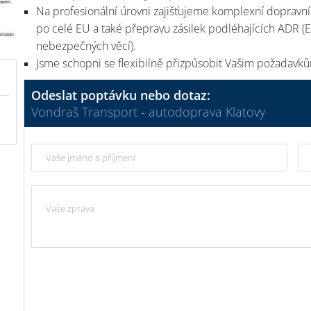
Na profesionální úrovni zajišťujeme komplexní dopravní 
po celé EU a také přepravu zásilek podléhajících ADR (
nebezpečných věcí).
Jsme schopni se flexibilně přizpůsobit Vašim požadavk
Odeslat poptávku nebo dotaz:
Vondraš Transport - autodoprava Klatovy