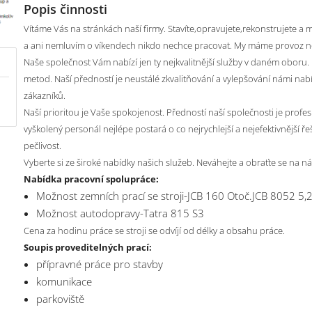
Popis činnosti
Vítáme Vás na stránkách naší firmy. Stavíte,opravujete,rekonstrujete
a ani nemluvím o víkendech nikdo nechce pracovat. My máme provoz 
Naše společnost Vám nabízí jen ty nejkvalitnější služby v daném oboru. 
metod. Naší předností je neustálé zkvalitňování a vylepšování námi nab
zákazníků.
Naší prioritou je Vaše spokojenost. Předností naší společnosti je profes
vyškolený personál nejlépe postará o co nejrychlejší a nejefektivnější ř
pečlivost.
Vyberte si ze široké nabídky našich služeb. Neváhejte a obraťte se na n
Nabídka pracovní spolupráce:
Možnost zemních prací se stroji-JCB 160 Otoč.JCB 8052 5,2
Možnost autodopravy-Tatra 815 S3
Cena za hodinu práce se stroji se odvíjí od délky a obsahu práce.
Soupis proveditelných prací:
přípravné práce pro stavby
komunikace
parkoviště