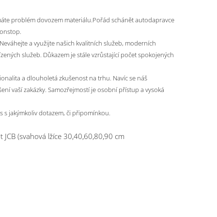
 a máte problém dovozem materiálu.Pořád schánět autodapravce
nonstop.
Neváhejte a využijte našich kvalitních služeb, moderních
ízených služeb. Důkazem je stále vzrůstající počet spokojených
ionalita a dlouholetá zkušenost na trhu. Navíc se náš
ešení vaší zakázky. Samozřejmostí je osobní přístup a vysoká
ás s jakýmkoliv dotazem, či připomínkou.
t JCB (svahová lžíce 30,40,60,80,90 cm