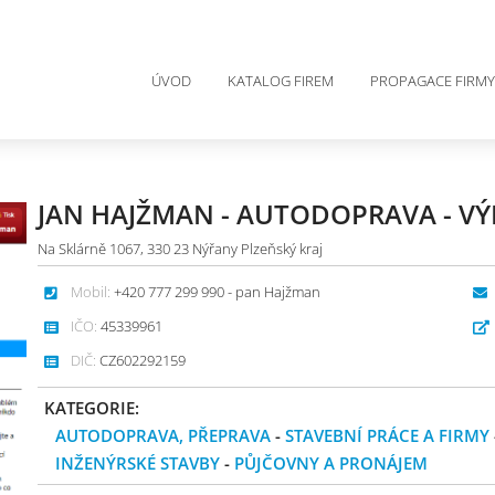
ÚVOD
KATALOG FIREM
PROPAGACE FIRMY
JAN HAJŽMAN - AUTODOPRAVA - V
Na Sklárně 1067, 330 23 Nýřany Plzeňský kraj
Mobil:
+420 777 299 990 - pan Hajžman
IČO:
45339961
DIČ:
CZ602292159
KATEGORIE:
AUTODOPRAVA, PŘEPRAVA
-
STAVEBNÍ PRÁCE A FIRMY
INŽENÝRSKÉ STAVBY
-
PŮJČOVNY A PRONÁJEM