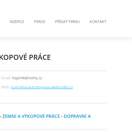
INZERCE
PRÁCE
PŘIDAT FIRMU
KONTAKT
ÝKOPOVÉ PRÁCE
Email:
hajzmik@volny.cz
Web:
pujcovna-autodoprava.webnode.cz/
-
ZEMNÍ A VÝKOPOVÉ PRÁCE
-
DOPRAVNÍ A