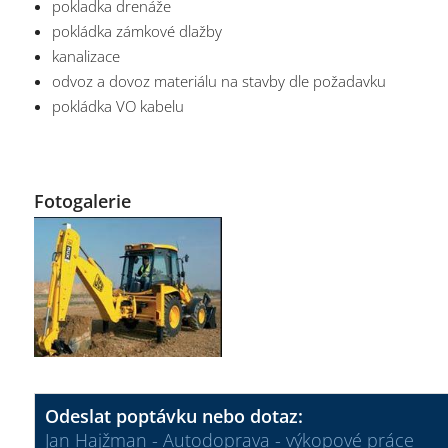
pokladka drenáže
pokládka zámkové dlažby
kanalizace
odvoz a dovoz materiálu na stavby dle požadavku
pokládka VO kabelu
Fotogalerie
Odeslat poptávku nebo dotaz:
Jan Hajžman - Autodoprava - výkopové práce