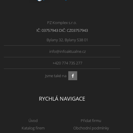
PZ Komplex s.r.o.
IČ: 03757943 DIČ: CZ03757943
Bylany 32, Bylany 538 01
info@infoaktualne.cz
+420 774 735 277
Jsme také na
RYCHLÁ NAVIGACE
Úvod
Přidat firmu
Katalog firem
Obchodní podmínky