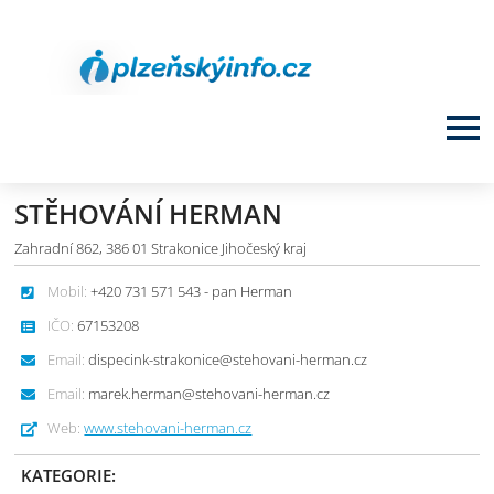
STĚHOVÁNÍ HERMAN
Zahradní 862, 386 01 Strakonice Jihočeský kraj
Mobil:
+420 731 571 543 - pan Herman
IČO:
67153208
Email:
dispecink-strakonice@stehovani-herman.cz
Email:
marek.herman@stehovani-herman.cz
Web:
www.stehovani-herman.cz
KATEGORIE: