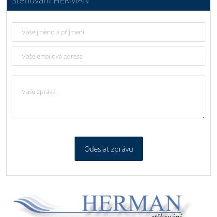
Stěhování HERMAN
Odeslat zprávu