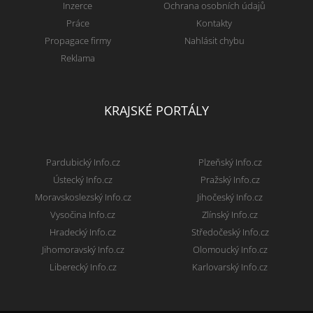
Inzerce
Ochrana osobních údajů
Práce
Kontakty
Propagace firmy
Nahlásit chybu
Reklama
KRAJSKÉ PORTÁLY
Pardubický Info.cz
Plzeňský Info.cz
Ústecký Info.cz
Pražský Info.cz
Moravskoslezský Info.cz
Jihočeský Info.cz
Vysočina Info.cz
Zlínský Info.cz
Hradecký Info.cz
Středočeský Info.cz
Jihomoravský Info.cz
Olomoucký Info.cz
Liberecký Info.cz
Karlovarský Info.cz